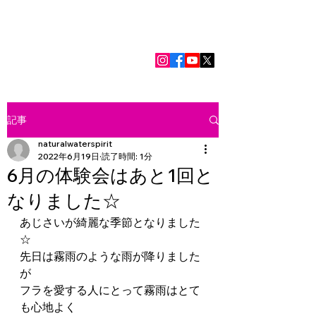
江戸川区・江東区・西船橋
フラダンス
Me ka
Mahalo no Lei
メカマハロノーレイ​
記事
naturalwaterspirit
2022年6月19日
読了時間: 1分
6月の体験会はあと1回と
なりました☆
あじさいが綺麗な季節となりました
☆
先日は霧雨のような雨が降りました
が
フラを愛する人にとって霧雨はとて
も心地よく