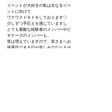
イベントが大好きの私は次なるイベ
ントに向けて
ワクワクドキドキしております♡
少しずつ手応えを感じていますし
とても素敵な経験者のメンバーやビ
ギナーズのメンバーも、
実は増えていますので、皆さまへお
披露目できる日が楽しみでなりませ
ん(*^-^*)
来週から寒さが厳しくなるとか、、
皆さまどうか温かくしてお過ごしく
ださいね(*^-^*)
ご一読ありがとうございました♡
Mahalo!!