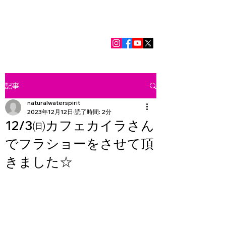
江戸川区・江東区・西船橋
フラダンス
Me ka
Mahalo no Lei
メカマハロノーレイ​
記事
naturalwaterspirit
2023年12月12日
読了時間: 2分
12/3㈰カフェカイラさん
でフラショーをさせて頂
きました☆